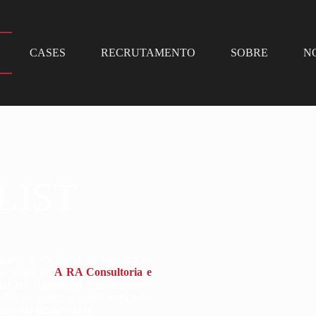
CASES
RECRUTAMENTO
SOBRE
N
LIST
vo, a eficiência da logística se
uer negócio.
A RA Consultoria e
as em consultoria e treinamentos
odos os portes a otimizarem suas
em sua lucratividade.