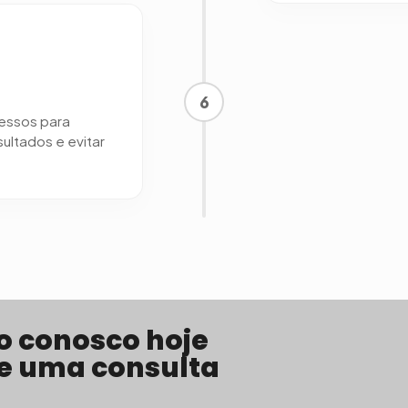
6
cessos para
ultados e evitar
o conosco hoje
 uma consulta