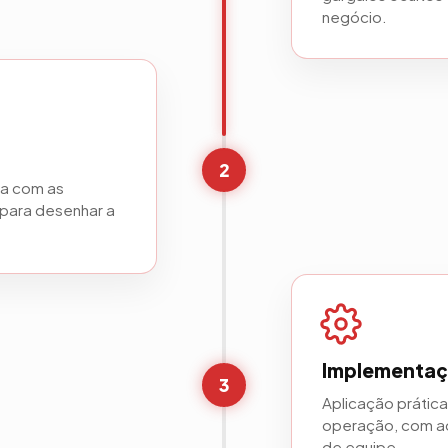
negócio.
2
va com as
para desenhar a
Implementa
3
Aplicação prátic
operação, com a
de equipe.