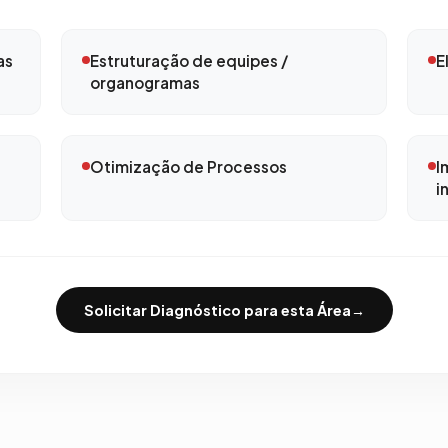
as
Estruturação de equipes /
E
organogramas
Otimização de Processos
I
i
Solicitar Diagnóstico para esta Área
→