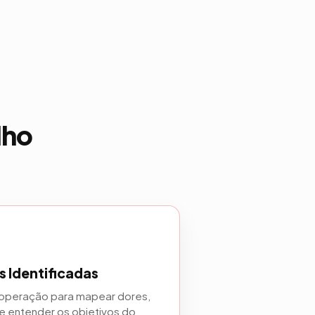
lho
 Identificadas
a operação para mapear dores,
 e entender os objetivos do