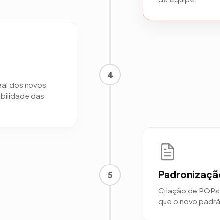
4
al dos novos
abilidade das
Padronizaçã
5
Criação de POPs 
que o novo padrão