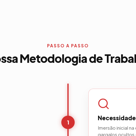
PASSO A PASSO
ssa Metodologia de Traba
Necessidades
1
Imersão inicial n
gargalos ocultos